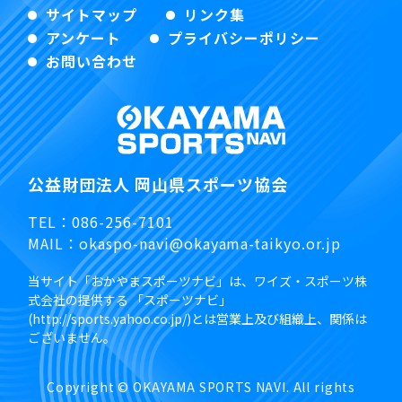
サイトマップ
リンク集
アンケート
プライバシーポリシー
お問い合わせ
公益財団法人 岡山県スポーツ協会
TEL：
086-256-7101
MAIL：
okaspo-navi@okayama-taikyo.or.jp
当サイト「おかやまスポーツナビ」は、ワイズ・スポーツ株
式会社の提供する 「スポーツナビ」
(http://sports.yahoo.co.jp/)とは営業上及び組織上、関係は
ございません。
Copyright © OKAYAMA SPORTS NAVI. All rights