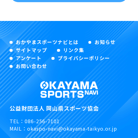
おかやまスポーツナビとは
お知らせ
サイトマップ
リンク集
アンケート
プライバシーポリシー
お問い合わせ
公益財団法人 岡山県スポーツ協会
TEL：
086-256-7101
MAIL：
okaspo-navi@okayama-taikyo.or.jp