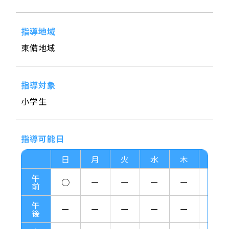
指導地域
東備地域
指導対象
小学生
指導可能日
日
月
火
水
木
金
午
○
ー
ー
ー
ー
ー
前
午
ー
ー
ー
ー
ー
ー
後