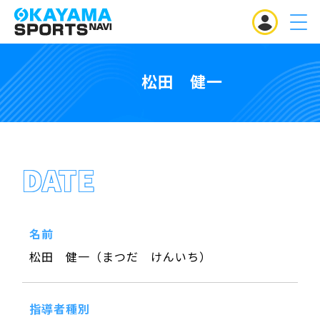
MENU
松田 健一
DATE
名前
松田 健一（まつだ けんいち）
指導者種別