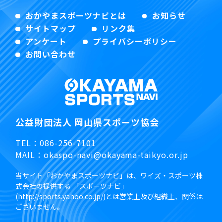
おかやまスポーツナビとは
お知らせ
サイトマップ
リンク集
アンケート
プライバシーポリシー
お問い合わせ
公益財団法人 岡山県スポーツ協会
TEL：
086-256-7101
MAIL：
okaspo-navi@okayama-taikyo.or.jp
当サイト「おかやまスポーツナビ」は、ワイズ・スポーツ株
式会社の提供する 「スポーツナビ」
(http://sports.yahoo.co.jp/)とは営業上及び組織上、関係は
ございません。