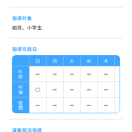
指導対象
幼児、小学生
指導可能日
日
月
火
水
木
金
午
ー
ー
ー
ー
ー
ー
前
午
○
ー
ー
ー
ー
ー
後
夜
ー
ー
ー
ー
ー
ー
間
運動部活指導