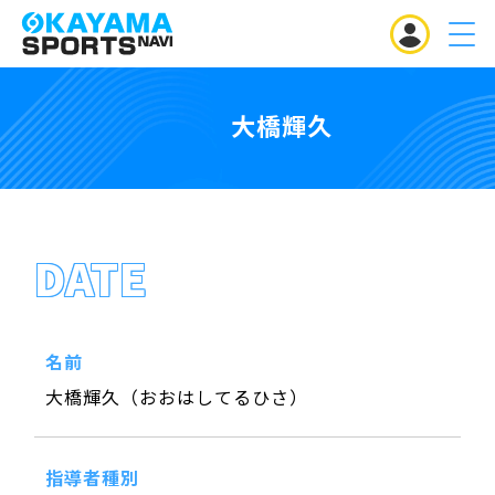
MENU
大橋輝久
DATE
名前
大橋輝久（おおはしてるひさ）
指導者種別