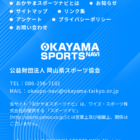
おかやまスポーツナビとは
お知らせ
サイトマップ
リンク集
アンケート
プライバシーポリシー
お問い合わせ
公益財団法人 岡山県スポーツ協会
TEL：
086-256-7101
MAIL：
okaspo-navi@okayama-taikyo.or.jp
当サイト「おかやまスポーツナビ」は、ワイズ・スポーツ株
式会社の提供する 「スポーツナビ」
(http://sports.yahoo.co.jp/)とは営業上及び組織上、関係は
ございません。