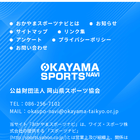
おかやまスポーツナビとは
お知らせ
サイトマップ
リンク集
アンケート
プライバシーポリシー
お問い合わせ
公益財団法人 岡山県スポーツ協会
TEL：
086-256-7101
MAIL：
okaspo-navi@okayama-taikyo.or.jp
当サイト「おかやまスポーツナビ」は、ワイズ・スポーツ株
式会社の提供する 「スポーツナビ」
(http://sports.yahoo.co.jp/)とは営業上及び組織上、関係は